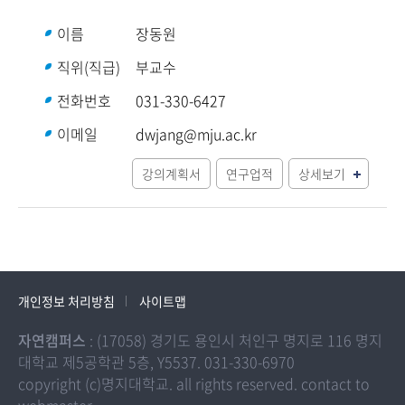
이름
장동원
직위(직급)
부교수
전화번호
031-330-6427
이메일
dwjang@mju.ac.kr
강의계획서
연구업적
상세보기
개인정보 처리방침
사이트맵
자연캠퍼스
: (17058) 경기도 용인시 처인구 명지로 116 명지
대학교 제5공학관 5층, Y5537. 031-330-6970
copyright (c)명지대학교. all rights reserved. contact to