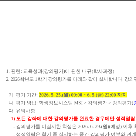
1.
관련
:
교육성과
(
강의평가
)
에 관한 내규
(
학사과정
)
2. 2026
학년도
1
학기 강의평가를 아래와 같이 실시합니다
.
강의
가
.
평가 기간
:
2026. 5. 25.(
월
) 09:00 ~ 6. 5.(
금
) 22:00
까지
나
.
평가 방법
:
학생정보시스템
MSI >
강의평가
>
강의평가
(
다
.
유의사항
1)
모든 강좌에 대한 강의평가를 완료한 경우에만 성적열
-
강의평가를 미실시한 학생은
2026. 6. 29.(
월
)(
예정
)
이후 
-
성적열람은 학기 중 실시하는 중간 강의평가 여부와 관