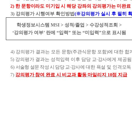
2)
한 문항이라도 미기입 시 해당 강좌의 강의평가는 미완료
3)
강의평가 시행여부 확인방법
(
※
강의평가 실시 후 필히 
학생정보시스템
MSI >
성적
/
졸업
>
수강성적조회
>
‘
강의평가 여부
’
란에
“
입력
”
또는
“
미입력
”
으로 표시됨
4)
강의평가 결과는 모든 문항
(
주관식문항 포함
)
에 대한 합
5)
강의평가 결과는 성적입력 이후 담당
교
·
강사
에게 제공됨
6)
서술형 설문 작성 시 담당 교
·
강사
에
대한 욕설 및 인격모독
7)
강의평가 참여 완료 시 비교과 활동 마일리지
10
점 지급